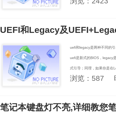
浏览：2423
系统后自动安装联盟推广软件。
UEFI和Legacy及UEFI+Le
uefi和legacy是两种不同的
uefi是新式的BIOS，leg
式引导；同理，如果你是在Leg
浏览：587
笔记本键盘灯不亮,详细教您