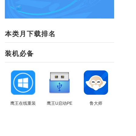
本类月下载排名
装机必备
鹰王在线重装
鹰王U启动PE
鲁大师