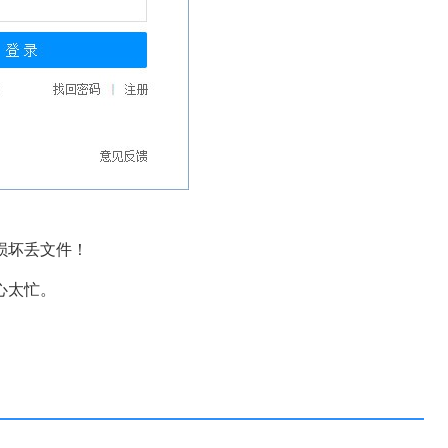
损坏丢文件！
心太忙。