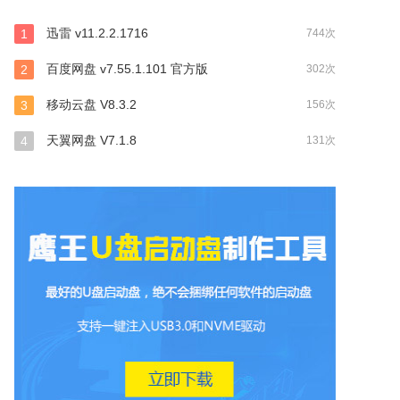
迅雷 v11.2.2.1716
1
744次
百度网盘 v7.55.1.101 官方版
2
302次
移动云盘 V8.3.2
3
156次
天翼网盘 V7.1.8
4
131次