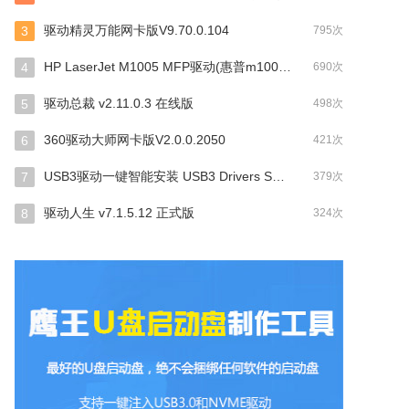
驱动精灵万能网卡版V9.70.0.104
3
795次
HP LaserJet M1005 MFP驱动(惠普m1005打印机驱动) V2.7.7 官方版
4
690次
驱动总裁 v2.11.0.3 在线版
5
498次
360驱动大师网卡版V2.0.0.2050
6
421次
USB3驱动一键智能安装 USB3 Drivers Smart Install v2.0.8.9
7
379次
驱动人生 v7.1.5.12 正式版
8
324次