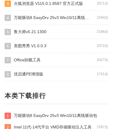
火狐浏览器 V115.0.1.8587 官方正式版
3
3571次
万能驱动8 EasyDrv 25v3 Win10/11离线驱动包
4
2294次
鲁大师v5.21.1300
5
2186次
美图秀秀 V1.0.0.3
6
2072次
Office卸载工具
7
2027次
优启通PE增强版
8
1741次
本类下载排行
万能驱动8 EasyDrv 25v3 Win10/11离线驱动包
1
Intel 11代-14代平台 VMD存储驱动注入工具
2
1597次