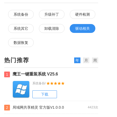
系统备份
升级补丁
硬件检测
系统其它
卸载清除
驱动相关
数据恢复
热门推荐
年
月
周
鹰王一键重装系统 V25.6
1
系统备份/
下载
局域网共享精灵 官方版V1.0.0.0
2
4423次