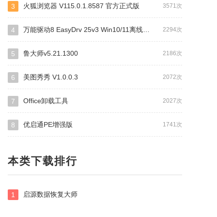
火狐浏览器 V115.0.1.8587 官方正式版
3
3571次
万能驱动8 EasyDrv 25v3 Win10/11离线驱动包
4
2294次
鲁大师v5.21.1300
5
2186次
美图秀秀 V1.0.0.3
6
2072次
Office卸载工具
7
2027次
优启通PE增强版
8
1741次
本类下载排行
启源数据恢复大师
1