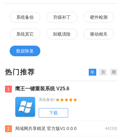
系统备份
升级补丁
硬件检测
系统其它
卸载清除
驱动相关
数据恢复
热门推荐
年
月
周
鹰王一键重装系统 V25.6
1
系统备份/
下载
局域网共享精灵 官方版V1.0.0.0
2
4423次