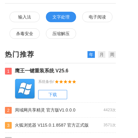
输入法
文字处理
电子阅读
杀毒安全
压缩解压
热门推荐
年
月
周
鹰王一键重装系统 V25.6
1
系统备份/
下载
局域网共享精灵 官方版V1.0.0.0
2
4423次
火狐浏览器 V115.0.1.8587 官方正式版
3
3571次