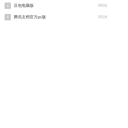
豆包电脑版
4
262次
腾讯文档官方pc版
5
251次