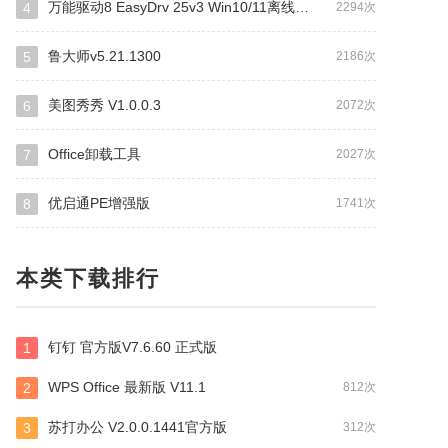
万能驱动8 EasyDrv 25v3 Win10/11离线驱动包
4
2294次
鲁大师v5.21.1300
5
2186次
美图秀秀 V1.0.0.3
6
2072次
Office卸载工具
7
2027次
优启通PE增强版
8
1741次
本类下载排行
钉钉 官方版V7.6.60 正式版
1
WPS Office 最新版 V11.1
2
812次
苏打办公 V2.0.0.1441官方版
3
312次