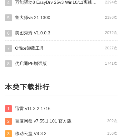
万能驱动8 EasyDrv 25v3 Win10/11离线驱动包
4
2294次
鲁大师v5.21.1300
5
2186次
美图秀秀 V1.0.0.3
6
2072次
Office卸载工具
7
2027次
优启通PE增强版
8
1741次
本类下载排行
迅雷 v11.2.2.1716
1
百度网盘 v7.55.1.101 官方版
2
302次
移动云盘 V8.3.2
3
156次